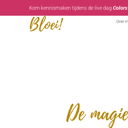
Kom kennismaken tijdens de live dag
Colors
Over m
De magie