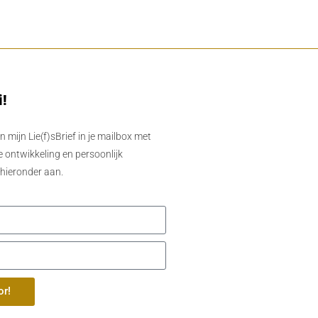
i!
en mijn Lie(f)sBrief in je mailbox met
e ontwikkeling en persoonlijk
 hieronder aan.
or!