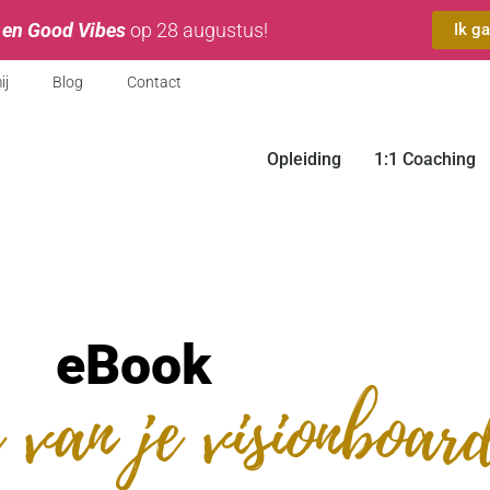
 en Good Vibes
op 28 augustus!
Ik g
ij
Blog
Contact
Opleiding
1:1 Coaching
eBook
 van je visionboar