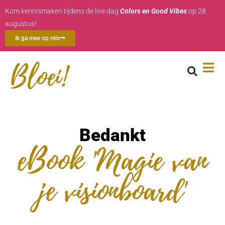
Kom kennismaken tijdens de live dag
Colors en Good Vibes
op 28
augustus!
Ik ga mee op reis
Bedankt
eBook 'Magie van
je visionboard'