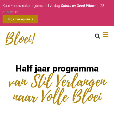
Kom kennismaken tijdens de live dag
Colors en Good Vibes
op 28
augustus!
Ik ga mee op reis
Half jaar programma
van Stil Verlangen
naar Volle Bloei