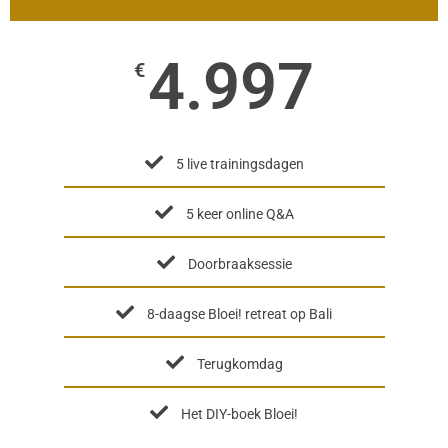
4.997
€
5 live trainingsdagen
5 keer online Q&A
Doorbraaksessie
8-daagse Bloei! retreat op Bali
Terugkomdag
Het DIY-boek Bloei!