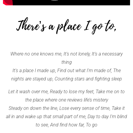
There’s a place I go to,
Where no one knows me, It’s not lonely, It’s a necessary
thing
It’s a place I made up, Find out what I’m made of, The
nights are stayed up, Counting stars and fighting sleep
Let it wash over me, Ready to lose my feet, Take me on to
the place where one reviews life’s mistery
Steady on down the line, Lose every sense of time, Take it
all in and wake up that small part of me, Day to day I’m blind
to see, And find how far, To go