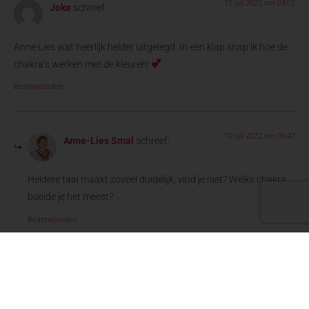
10 juli 2022 om 04:02
Joke
schreef:
Anne-Lies wat heerlijk helder uitgelegd. In een klap snap ik hoe de
chakra’s werken met de kleuren!
Beantwoorden
10 juli 2022 om 06:47
Anne-Lies Smal
schreef:
Heldere taal maakt zoveel duidelijk, vind je niet? Welke chakra
boeide je het meest?
Beantwoorden
20 november 2022 om 19:56
Marijke
schreef: