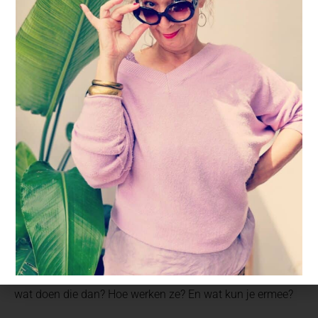
24 juni 2018
Wiel of rad, dat betekent ‘chakra’ in het Sanskriet. Wiel of
rad van energie. Ook wel energiecirkels of energiecentra
genoemd. In je lijf huizen in ieder geval zeven chakras. En
wat doen die dan? Hoe werken ze? En wat kun je ermee?