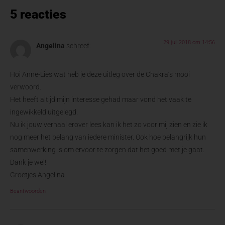
5 reacties
29 juli 2018 om 14:56
Angelina
schreef:
Hoi Anne-Lies wat heb je deze uitleg over de Chakra’s mooi
verwoord.
Het heeft altijd mijn interesse gehad maar vond het vaak te
ingewikkeld uitgelegd.
Nu ik jouw verhaal erover lees kan ik het zo voor mij zien en zie ik
nog meer het belang van iedere minister. Ook hoe belangrijk hun
samenwerking is om ervoor te zorgen dat het goed met je gaat.
Dank je wel!
Groetjes Angelina
Beantwoorden