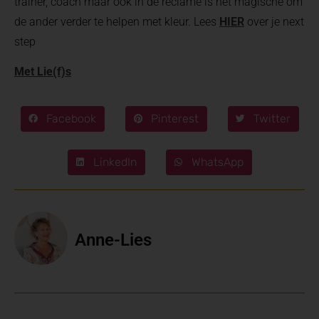
trainer, coach maar ook in de reclame is het magische om
de ander verder te helpen met kleur. Lees
HIER
over je next
step
Met Lie(f)s
Facebook
Pinterest
Twitter
LinkedIn
WhatsApp
Anne-Lies