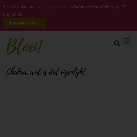
Kom kennismaken tijdens de live dag
Colors en Good Vibes
op 28
augustus!
Ik ga mee op reis
Chakra, wat is dat eigenlijk?