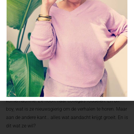
11 oktober 2016
Wat wil jij loslaten?
Ze is 37 jaar en staat voor een dilemma bij de
koffiemachine. Ze hoort haar collega’s roddelen. En oh
boy, wat is ze nieuwsgierig om de verhalen te horen. Maar
aan de andere kant… alles wat aandacht krijgt groeit. En is
dit wat ze wil?