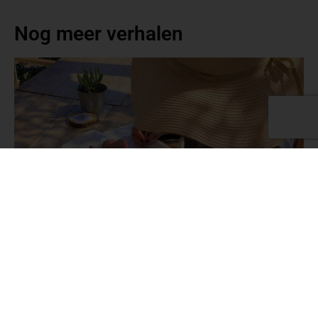
Nog meer verhalen
Vakantie van de waarheid
Golven spoelen over mijn blote voeten, terwijl schelpjes en
zandkorrels door mijn vingers glippen. Voor me ligt de koele,
turkooisblauwe zee waar reisfolders op slag