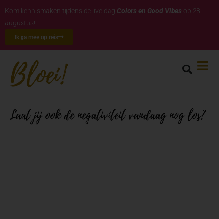
Kom kennismaken tijdens de live dag
Colors en Good Vibes
op 28
augustus!
Ik ga mee op reis
Laat jij ook de negativiteit vandaag nog los?