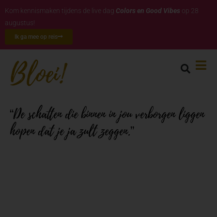
Kom kennismaken tijdens de live dag
Colors en Good Vibes
op 28
augustus!
Ik ga mee op reis
“De schatten die binnen in jou verborgen liggen
hopen dat je ja zult zeggen.”