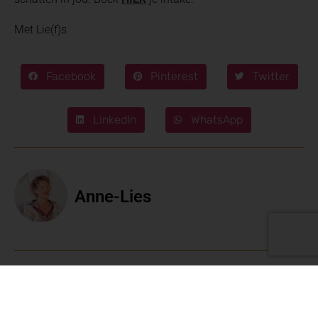
Met Lie(f)s
Facebook
Pinterest
Twitter
LinkedIn
WhatsApp
Anne-Lies
Geef een reactie