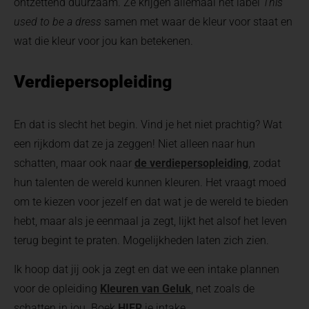
ontzettend duurzaam. Ze krijgen allemaal het label
This
used to be a dress
samen met waar de kleur voor staat en
wat die kleur voor jou kan betekenen.
Verdiepersopleiding
En dat is slecht het begin. Vind je het niet prachtig? Wat
een rijkdom dat ze ja zeggen! Niet alleen naar hun
schatten, maar ook naar
de verdiepersopleiding
, zodat
hun talenten de wereld kunnen kleuren. Het vraagt moed
om te kiezen voor jezelf en dat wat je de wereld te bieden
hebt, maar als je eenmaal ja zegt, lijkt het alsof het leven
terug begint te praten. Mogelijkheden laten zich zien.
Ik hoop dat jij ook ja zegt en dat we een intake plannen
voor de opleiding
Kleuren van Geluk
, net zoals de
schatten in jou. Boek
HIER
je intake.