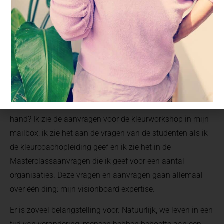
13 mei 2022
Het zindert. Er lijkt wel een tsunami van verandering in de
lucht te hangen en dat maakt me alert. Wat is er aan de
hand? Ik zie de aanvragen voor de kleurworkshop in mijn
mailbox, ik zie het aan de vragen van de studenten als ik
de kleurcoachopleiding geef en ik zie het in de
Masterclassaanvragen die ik geef voor een aantal
organisaties. Deze vragen en aanvragen gaan allemaal
over één ding: mijn visionboard expertise.
Er is zoveel belangstelling voor. Natuurlijk, we leven in een