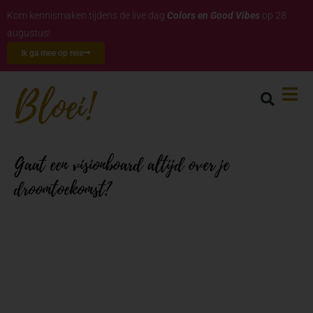
Kom kennismaken tijdens de live dag
Colors en Good Vibes
op 28
augustus!
Ik ga mee op reis
Gaat een visionboard altijd over je
droomtoekomst?