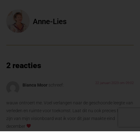
Anne-Lies
2 reacties
22 januari 2023 om 09:02
Bianca Moor
schreef:
wauw ontroert me. Voel verlangen naar de geschoonde leegte van
verleden en ruimte voor toekomst. Laat dit nu ook precies thema
zijn van mijn visionboard wat ik voor dit jaar maakte eind
december
Beantwoorden