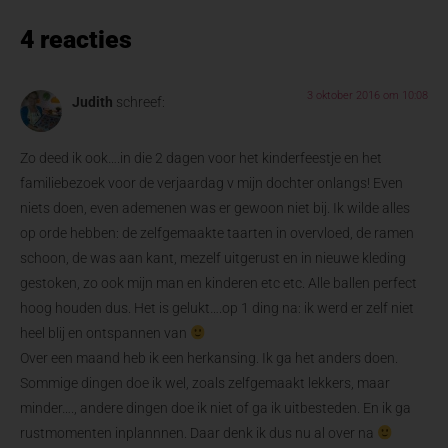
4 reacties
3 oktober 2016 om 10:08
Judith
schreef:
Zo deed ik ook….in die 2 dagen voor het kinderfeestje en het
familiebezoek voor de verjaardag v mijn dochter onlangs! Even
niets doen, even ademenen was er gewoon niet bij. Ik wilde alles
op orde hebben: de zelfgemaakte taarten in overvloed, de ramen
schoon, de was aan kant, mezelf uitgerust en in nieuwe kleding
gestoken, zo ook mijn man en kinderen etc etc. Alle ballen perfect
hoog houden dus. Het is gelukt….op 1 ding na: ik werd er zelf niet
heel blij en ontspannen van
Over een maand heb ik een herkansing. Ik ga het anders doen.
Sommige dingen doe ik wel, zoals zelfgemaakt lekkers, maar
minder…., andere dingen doe ik niet of ga ik uitbesteden. En ik ga
rustmomenten inplannnen. Daar denk ik dus nu al over na