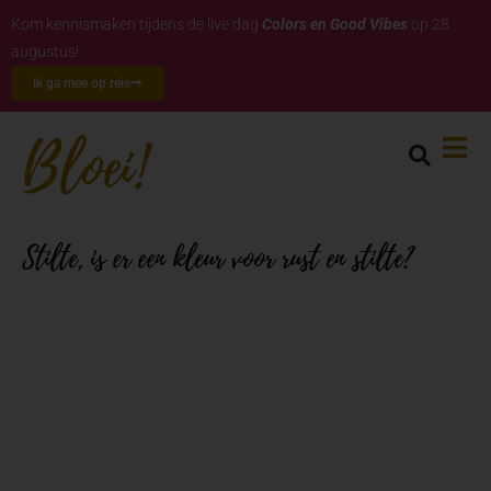
Kom kennismaken tijdens de live dag
Colors en Good Vibes
op 28
augustus!
Ik ga mee op reis
Stilte, is er een kleur voor rust en stilte?