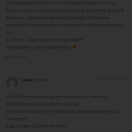
Voorbereiding werkt! Die rust vind ik altijd wanneer ik even ga
kleuren in mijn mooie patroontjes-kleurboek. Dat deed ik al toen ik
4 jaar was, regenbogen kleuren bijv. Heerlijk! Heb het weer
hervonden na een periode van niets-doen (verplicht wegens burn
out).
Zo weet ik….waar niets-doen tot kan leiden!
Fijne dag Anne-Lies en andere lezers
Beantwoorden
23 mei 2017 om 21:25
Linda
schreef:
Of roze? De kleur die vraagt een coconnetje te maken en
feelgoodmomentjes te maken voor jezelf.
Toen ik dit las dacht ik, ja!! Precies waar ik behoefte aan heb. Een
coconnetje!!
Ik ga morgen roze bloemen halen.