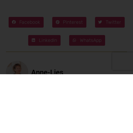
Facebook
Pinterest
Twitter
LinkedIn
WhatsApp
Anne-Lies
3 reacties
21 maart 2021 om 08:38
Jose
schreef: