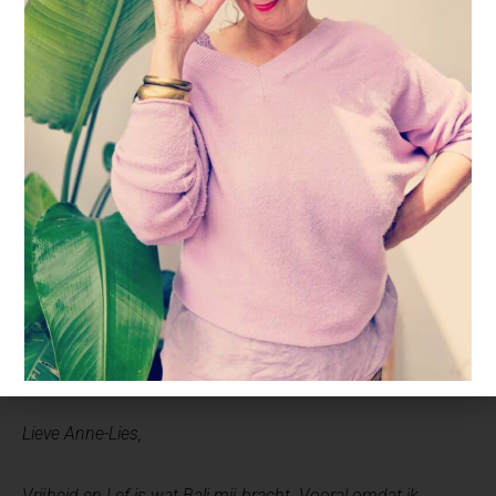
5 maart 2020
Brief van Katrin – Een ervaring full colour met beide
voeten op de grond
, een kleurcursus op Bali
Lieve Anne-Lies,
Vrijheid en Lef is wat Bali mij bracht. Vooral omdat ik