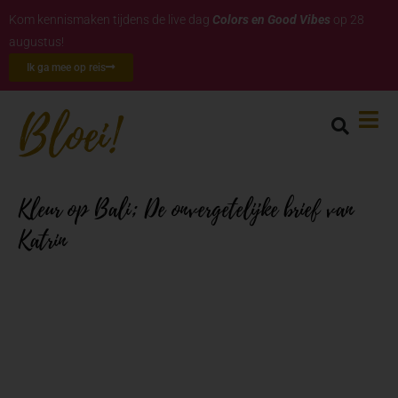
Kom kennismaken tijdens de live dag
Colors en Good Vibes
op 28
augustus!
Ik ga mee op reis
Kleur op Bali; De onvergetelijke brief van
Katrin