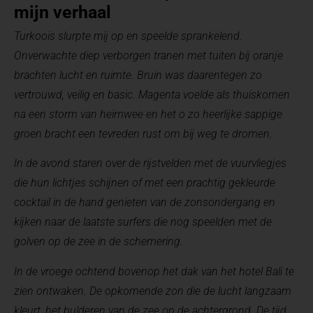
mijn verhaal
T
urkoois slurpte mij op en speelde sprankelend.
Onverwachte diep verborgen tranen met tuiten bij oranje
brachten lucht en ruimte. Bruin was daarentegen zo
vertrouwd, veilig en basic. Magenta voelde als thuiskomen
na een storm van heimwee en het o zo heerlijke sappige
groen bracht een tevreden rust om bij weg te dromen.
In de avond staren over de rijstvelden met de vuurvliegjes
die hun lichtjes schijnen of met een prachtig gekleurde
cocktail in de hand genieten van de zonsondergang en
kijken naar de laatste surfers die nog speelden met de
golven op de zee in de schemering.
In de vroege ochtend bovenop het dak van het hotel Bali te
zien ontwaken. De opkomende zon die de lucht langzaam
kleurt, het bulderen van de zee op de achtergrond. De tijd