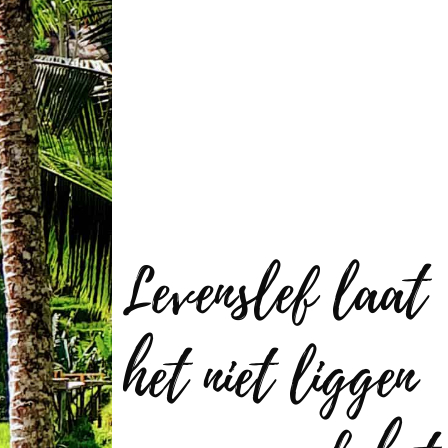
Levenslef laat
het niet liggen