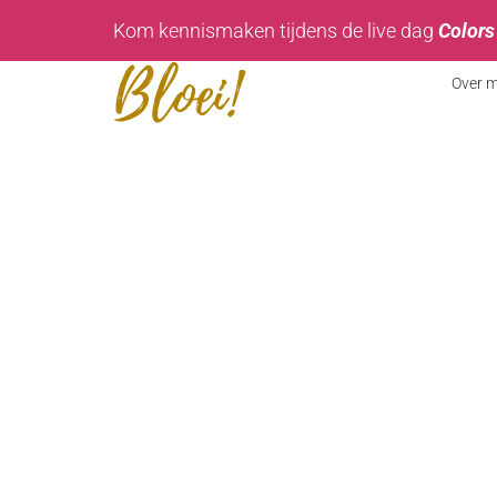
Kom kennismaken tijdens de live dag
Colors
Over m