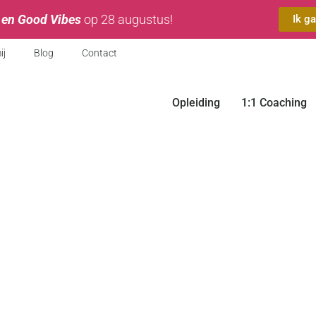
 en Good Vibes
op 28 augustus!
Ik g
ij
Blog
Contact
Opleiding
1:1 Coaching