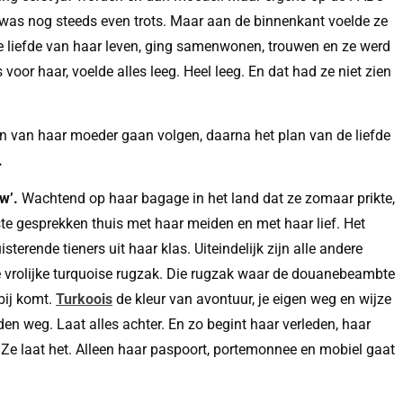
 was nog steeds even trots. Maar aan de binnenkant voelde ze
de liefde van haar leven, ging samenwonen, trouwen en ze werd
oor haar, voelde alles leeg. Heel leeg. En dat had ze niet zien
lan van haar moeder gaan volgen, daarna het plan van de liefde
.
w’.
Wachtend op haar bagage in het land dat ze zomaar prikte,
tste gesprekken thuis met haar meiden en met haar lief. Het
terende tieners uit haar klas. Uiteindelijk zijn alle andere
ie vrolijke turquoise rugzak. Die rugzak waar de douanebeambte
rbij komt.
Turkoois
de kleur van avontuur, je eigen weg en wijze
en weg. Laat alles achter. En zo begint haar verleden, haar
 Ze laat het. Alleen haar paspoort, portemonnee en mobiel gaat