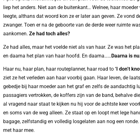
liep het anders. Niet aan de buitenkant… Welnee, haar moeder
leegte, althans dat woord kon ze er later aan geven. Ze vond 
zwanger. Toen er na de geboorte van de derde weer ruimte was v
aankomen.
Ze had toch alles?
Ze had alles, maar het voelde niet als van haar. Ze was het p
en daarna het plan van haar hoofd. En daarna……
Daarna is nu
Haar nu, haar plan, haar routeplanner, haar road to
‘I don’t kno
ziet ze het verleden aan haar voorbij gaan. Haar leven, de laa
gebedje bij haar moeder aan het graf en zelfs de aandachtig luis
passagiers vertrokken, de koffers zijn van de band, behalve d
al vragend naar staat te kijken nu hij voor de achtste keer voo
en soms van de weg alleen. Ze staat op en loopt met lege hand
bagage, zelfstandig en volledig losgelaten aan nog een ronde.
met haar mee.