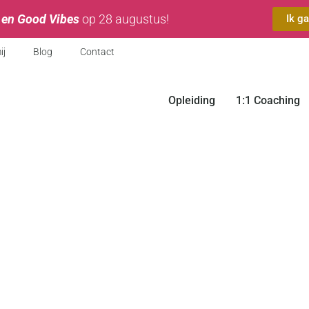
 en Good Vibes
op 28 augustus!
Ik g
ij
Blog
Contact
Opleiding
1:1 Coaching