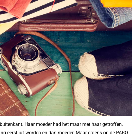
e buitenkant. Haar moeder had het maar met haar getroffen.
e ging eerst juf worden en dan moeder. Maar ergens op de PABO