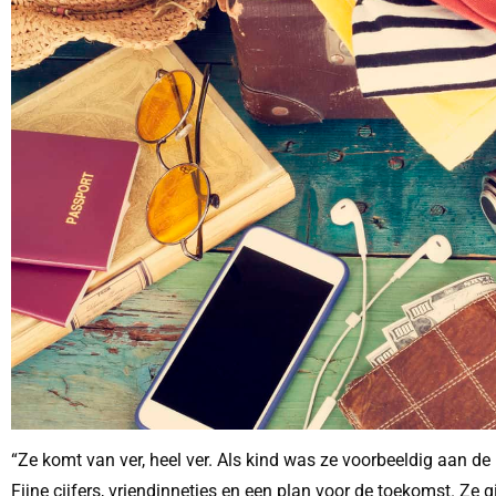
“Ze komt van ver, heel ver. Als kind was ze voorbeeldig aan d
Fijne cijfers, vriendinnetjes en een plan voor de toekomst. Z