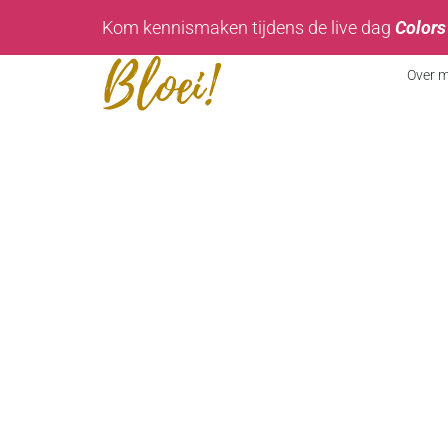
Kom kennismaken tijdens de live dag
Colors
Over m