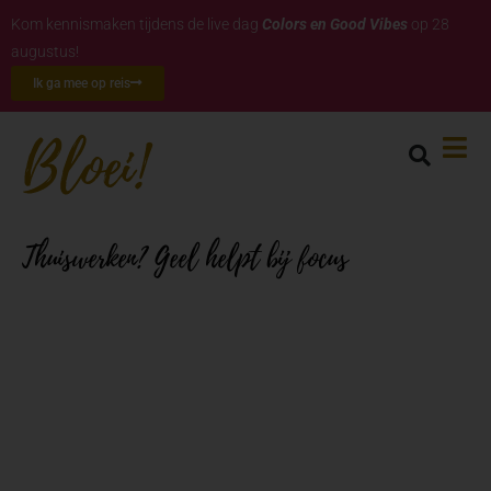
Kom kennismaken tijdens de live dag
Colors en Good Vibes
op 28
augustus!
Ik ga mee op reis
Thuiswerken? Geel helpt bij focus