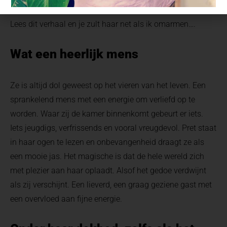
hart gaat. Ze is voor mij een van onze dagelijkse helden.
Lees dit verhaal en je zult haar net als ik omarmen….
Wat een heerlijk mens
Ze is altijd dol geweest op het vieren van het leven. Een
sprankelend mens met een energie om verliefd op te
worden. Waar zij de kamer binnenkomt gebeurt er iets.
Iets jeugdigs, verfrissends en vooral vreugdevol. Pret staat
in haar ogen te lezen en onbevangenheid draagt ze als
een mooie jas. Het magische is dat de hele wereld zich
met plezier aan haar oplaadt. Alsof het gedoe verdwijnt
als zij verschijnt. Een lieverd, een graag geziene gast met
een overvloed aan fijne energie.