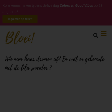
Kom kennismaken tijdens de live dag
Colors en Good Vibes
op 28
augustus!
Ik ga mee op reis
Wie nam haar dromen af? En wat er gebeurde
met de lila sweater ?