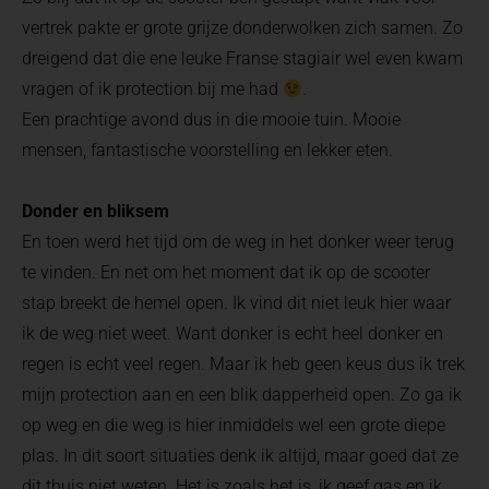
vertrek pakte er grote grijze donderwolken zich samen. Zo
dreigend dat die ene leuke Franse stagiair wel even kwam
vragen of ik protection bij me had
.
Een prachtige avond dus in die mooie tuin. Mooie
mensen, fantastische voorstelling en lekker eten.
Donder en bliksem
En toen werd het tijd om de weg in het donker weer terug
te vinden. En net om het moment dat ik op de scooter
stap breekt de hemel open. Ik vind dit niet leuk hier waar
ik de weg niet weet. Want donker is echt heel donker en
regen is echt veel regen. Maar ik heb geen keus dus ik trek
mijn protection aan en een blik dapperheid open. Zo ga ik
op weg en die weg is hier inmiddels wel een grote diepe
plas. In dit soort situaties denk ik altijd, maar goed dat ze
dit thuis niet weten. Het is zoals het is, ik geef gas en ik