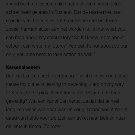
vriend heeft en iedereen die haar niet goed behandelde
achter heeft gelaten in Rusland. Dat de relatie met haar
moeder veel fijner is en dat haar relatie met het leven
zoveel harmonieuzer aan het worden is.’’Is that what you
can read about my colourstory? So If I knew more about
colour I can write my future?’’ Yep but it’s not about colour
only, you also need to take action as well.’’
Kersenbloesem
Dan kijkt ze een beetje verdrietig: ‘’I wish I knew you before
cause my plane is leaving this evening. I am on my way
to Korea, to the pink cherryblossoms. Maar dat is toch
geweldig? Wat een kans! Dan vertelt ze dat dat al heel
lang een wens van haar was en vorig maand kocht ze als
daad van liefde voor zichzelf een ticket naar Bali en naar
de lente in Korea. Zo roze!