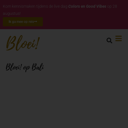
Kom kennismaken tijdens de live dag
Colors en Good Vibes
op 28
augustus!
Ik ga mee op reis
Bloei! op Bali