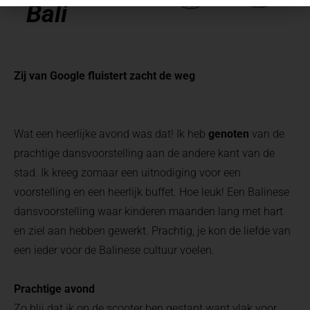
Bali
Zij van Google fluistert zacht de weg
Wat een heerlijke avond was dat! Ik heb
genoten
van de
prachtige dansvoorstelling aan de andere kant van de
stad. Ik kreeg zomaar een uitnodiging voor een
voorstelling en een heerlijk buffet. Hoe leuk! Een Balinese
dansvoorstelling waar kinderen maanden lang met hart
en ziel aan hebben gewerkt. Prachtig, je kon de liefde van
een ieder voor de Balinese cultuur voelen.
Prachtige avond
Zo blij dat ik op de scooter ben gestapt want vlak voor