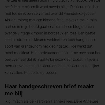
Het ziet er niet alleen blommig uit, zo ruikt het ook. De stof
heeft iets retro’s en ik word steeds blijer. De kleuren lachen
met toe en ik ben zo verrast over dit vriendelijke gebaar.
Als kleuroloog met een kimono fetisj raakt ze me in mijn
hart en in mijn hoofd gaat er al direct een blog draaien
over de vintage kimono in bordeaux en roze. Een beetje
sleetse stof en de kleuren verbleekt en toch hangt er een
soort van grandeur om het kledingstuk. Hoe werkt dat
mooi met kleur. Het bordeauxrood neemt me mee naar het
beeldverhaal dat ik maakte bij deze kleur, zodat ik tijdens
moment van de studie kleurcoaching de kleur makkelijker
kan vatten. Het beeld oproepen.
Haar handgeschreven brief maakt
me blij
Ik glimlach als de kaart van Hanneke lees:
Lieve Anne-Lies.