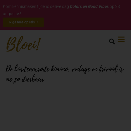
Kom kennismaken tijdens de live dag
Colors en Good Vibes
op 28
augustus!
Ik ga mee op reis
De bordeauxrode kimono, vintage en frivool is
me zo dierbaar