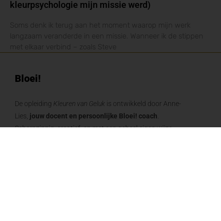
kleurpsychologie mijn missie werd)
Soms denk ik terug aan het moment waarop mijn werk
langzaam veranderde in een missie. Wanneer ik de stippen
met elkaar verbind – zoals Steve
Bloei!
De opleiding
Kleuren van Geluk
is ontwikkeld door Anne-
Lies,
jouw docent en persoonlijke Bloei! coach
.
Scherpzinnig, creatief, en met een geheel eigen wijze.
Pittig op de inhoud, zacht op de mens.
Ze gebruikt onder andere de taal van kleur, omdat die zo
heerlijk voorbij je verstand gaat en je gevoel laat spreken.
En dat is nou net de bedoeling.!