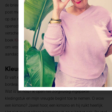
de brievenopener. Sinds enige tijd open ik de spaarzame
post met een echte opener. Het doet wat met me om het
op die manier te doen. Aandachtig in plaats van snel
openscheuren met als risico een open vinger of een
verscheurde brief. Nu ik met grote regelmaat mijn eigen
boek
Kleuren van Geluk
verstuur, weet ik hoe leuk het is
om iets moois in te pakken, dus mag het ook met
aandacht worden uitgepakt.
Kleuroloog met een kimonofetisj
Er valt een kaart en iets blommigs uit. Een patroon van
bordeauxrood, roze en een vleugje blauw kijkt me aan.
Wat is dit nou? Ik open het zorgvuldig ingepakte
kledingstuk en mijn vreugde begint toe te nemen. O wow
een kimono? Jawel hoor, een kimono en hij ruikt heerlijk.