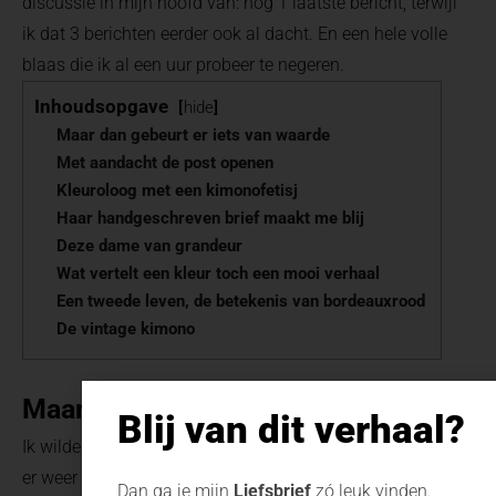
discussie in mijn hoofd van: nog 1 laatste bericht, terwijl
ik dat 3 berichten eerder ook al dacht. En een hele volle
blaas die ik al een uur probeer te negeren.
Inhoudsopgave
hide
Maar dan gebeurt er iets van waarde
Met aandacht de post openen
Kleuroloog met een kimonofetisj
Haar handgeschreven brief maakt me blij
Deze dame van grandeur
Wat vertelt een kleur toch een mooi verhaal
Een tweede leven, de betekenis van bordeauxrood
De vintage kimono
Maar dan gebeurt er iets van waarde
Blij van dit verhaal?
Ik wilde niet meer; die gebogen houding, de leidende mailbox
er weer een nieuw bericht binnenkomt. Zo’n bericht
Dan ga je mijn
Liefsbrief
zó leuk vinden.