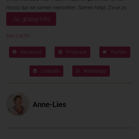
moois dat we samen neerzetten. Samen helpt. Zie je zo
Ja, graag info
Met Lie(f)S
Facebook
Pinterest
Twitter
LinkedIn
WhatsApp
Anne-Lies